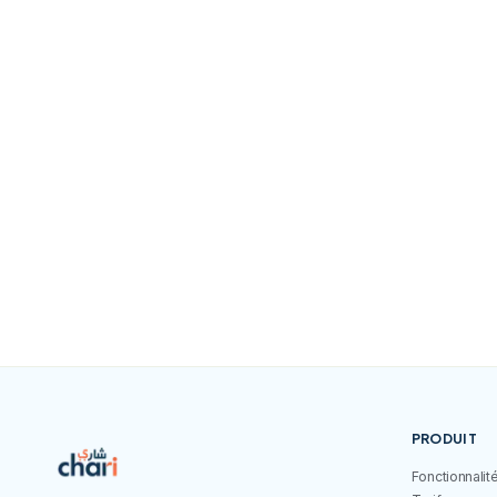
?
Télécharge l’app, crée ton compte et profite de t
quelques minutes.
Télécharger sur
Disponible sur
App Store
Google Play
PRODUIT
Fonctionnalit