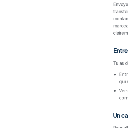
Envoyer
transfe
montant
marocai
clairem
Entre
Tu as d
Entr
qui 
Vers
comp
Un ca
Pour al