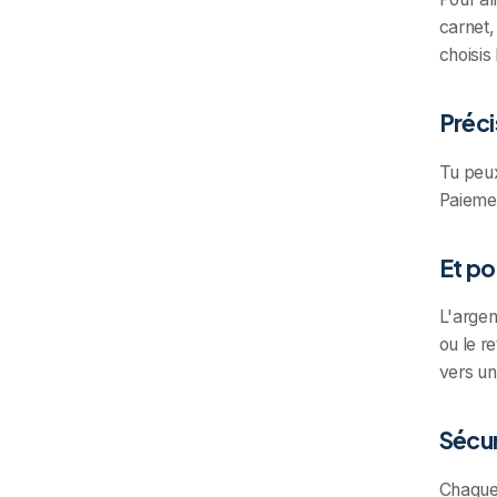
carnet,
choisis
Préci
Tu peux
Paiemen
Et po
L'argen
ou le r
vers un
Sécur
Chaque 