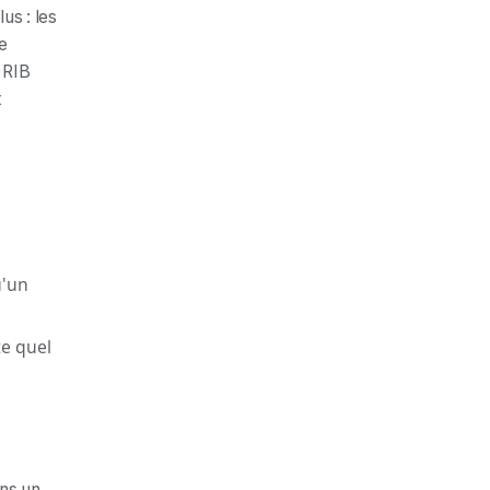
us : les
e
 RIB
t
u'un
te quel
ans un