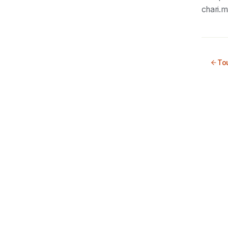
chari.m
Tou
Prêt à essayer c