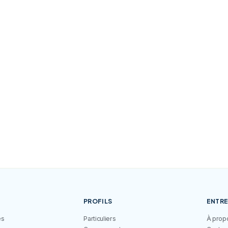
ous les services en
PROFILS
ENTRE
és
Particuliers
À prop