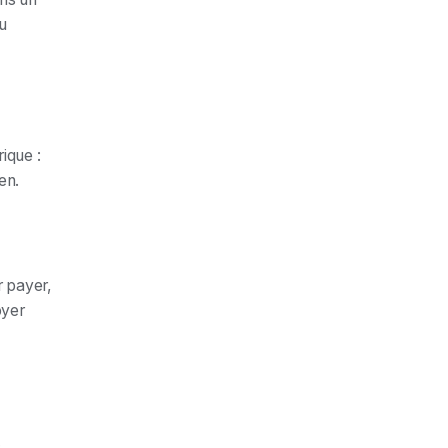
u
rique :
en.
r payer,
oyer
.