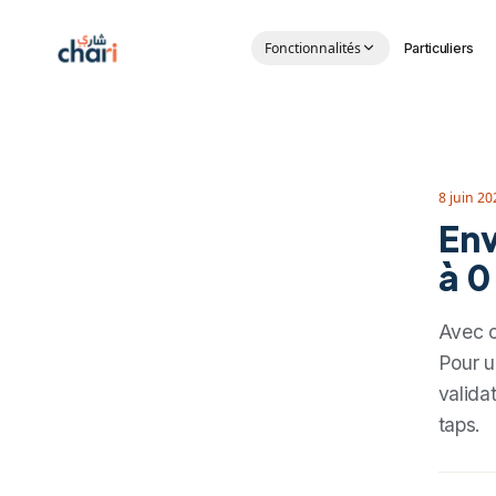
Aller au contenu principal
Fonctionnalités
Particuliers
8 juin 20
Env
à 0
Avec c
Pour u
valida
taps.