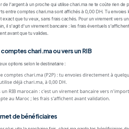
 de l'argent à un proche qui utilise chari.ma ne te coûte rien de pl
rts entre comptes chari.ma sont affichés à 0,00 DH. Tu envoies l
 exact que tu veux, sans frais cachés. Pour un virement vers un
n, il s'agit d'un virement bancaire : les frais éventuels s'affichen
ent avant que tu valides.
 comptes chari.ma ou vers un RIB
eux options selon le destinataire :
e comptes chari.ma (P2P) : tu envoies directement à quelq
utilise déjà chari.ma, à 0,00 DH.
 un RIB marocain : c'est un virement bancaire vers n'impor
te au Maroc ; les frais s'affichent avant validation.
rnet de bénéficiaires
ler plus vite la prochaine fois, chari.ma garde tes bénéficiaires d