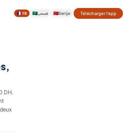
🇫🇷
🇸🇦
🇲🇦
FR
فصحى
Darija
Télécharger l’app
s,
00 DH.
nt
 deux