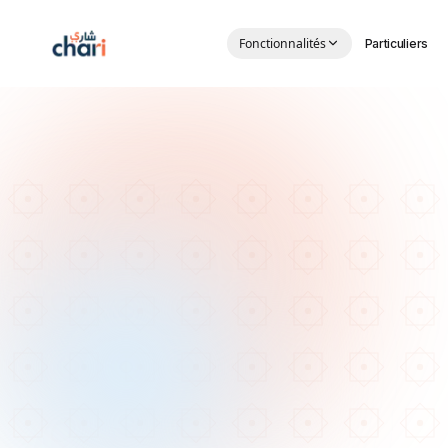
Aller au contenu principal
Fonctionnalités
Particuliers