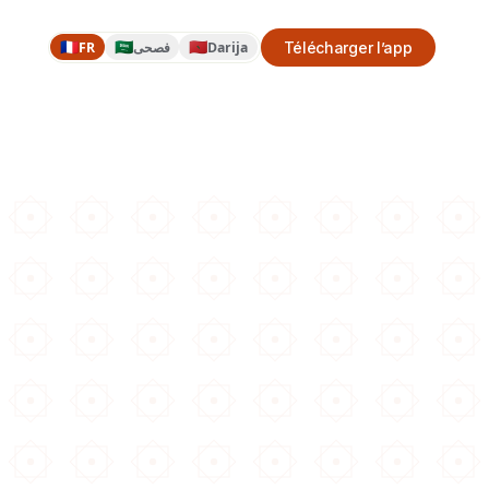
🇫🇷
🇸🇦
🇲🇦
FR
فصحى
Darija
Télécharger l’app