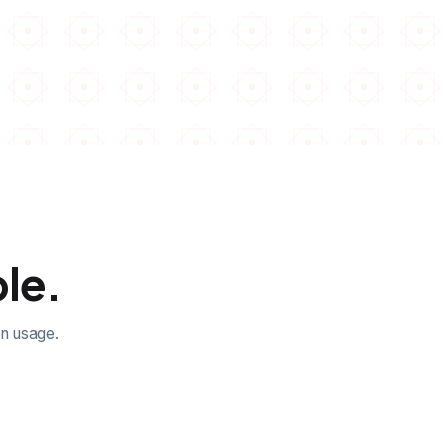
ble.
on usage.