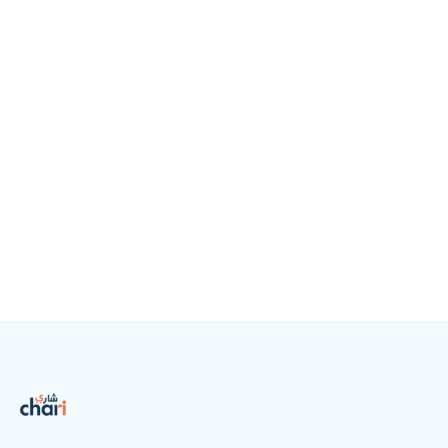
Prêt à devenir un point Chari ?
Télécharge l’app pour découvrir tous les services,
puis remplis le formulaire partenaire pour qu’on
construise ton partenariat ensemble.
Télécharger sur
Disponible sur
App Store
Google Play