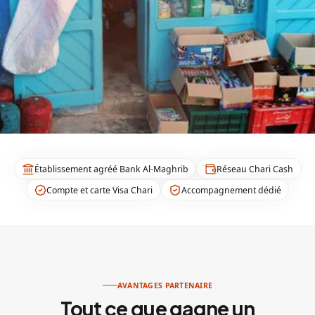
Deviens partenaire
Télécharger sur
Disponible sur
App Store
Google Play
Établissement agréé Bank Al-Maghrib
Réseau Chari Cash
Compte et carte Visa Chari
Accompagnement dédié
AVANTAGES PARTENAIRE
Tout ce que gagne un