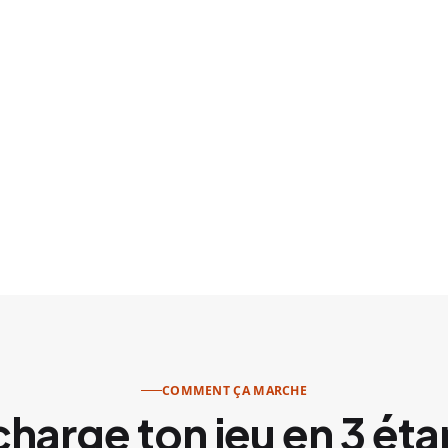
Tout depuis l’app que tu u
Paiement sécurisé par cod
Historique de tes recharg
Aucune carte physique à 
COMMENT ÇA MARCHE
harge ton jeu en 3 ét