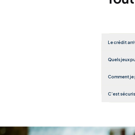
Le crédit arr
Quels jeux pu
Comment je 
C’est sécuris