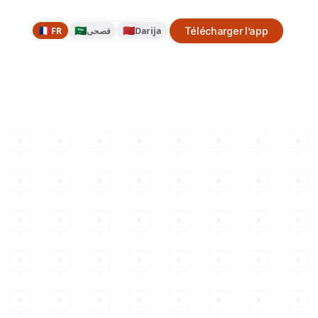
🇫🇷
🇸🇦
🇲🇦
FR
فصحى
Darija
Télécharger l’app